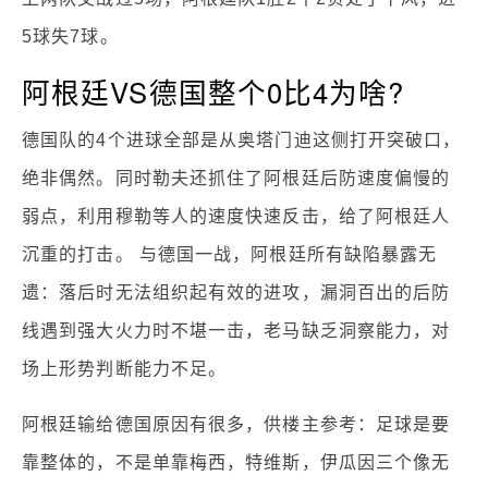
5球失7球。
阿根廷VS德国整个0比4为啥?
德国队的4个进球全部是从奥塔门迪这侧打开突破口，
绝非偶然。同时勒夫还抓住了阿根廷后防速度偏慢的
弱点，利用穆勒等人的速度快速反击，给了阿根廷人
沉重的打击。 与德国一战，阿根廷所有缺陷暴露无
遗：落后时无法组织起有效的进攻，漏洞百出的后防
线遇到强大火力时不堪一击，老马缺乏洞察能力，对
场上形势判断能力不足。
阿根廷输给德国原因有很多，供楼主参考：足球是要
靠整体的，不是单靠梅西，特维斯，伊瓜因三个像无