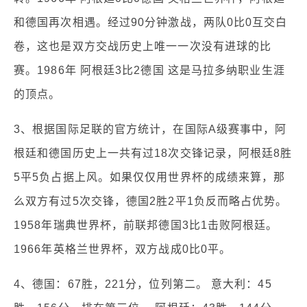
和德国再次相遇。经过90分钟激战，两队0比0互交白
卷，这也是双方交战历史上唯一一次没有进球的比
赛。1986年 阿根廷3比2德国 这是马拉多纳职业生涯
的顶点。
3、根据国际足联的官方统计，在国际A级赛事中，阿
根廷和德国历史上一共有过18次交锋记录，阿根廷8胜
5平5负占据上风。如果仅仅用世界杯的成绩来算，那
么双方有过5次交锋，德国2胜2平1负反而略占优势。
1958年瑞典世界杯，前联邦德国3比1击败阿根廷。
1966年英格兰世界杯，双方战成0比0平。
4、德国：67胜，221分，位列第二。 意大利：45