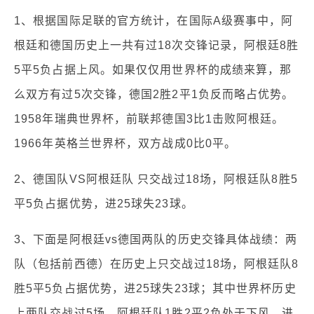
1、根据国际足联的官方统计，在国际A级赛事中，阿
根廷和德国历史上一共有过18次交锋记录，阿根廷8胜
5平5负占据上风。如果仅仅用世界杯的成绩来算，那
么双方有过5次交锋，德国2胜2平1负反而略占优势。
1958年瑞典世界杯，前联邦德国3比1击败阿根廷。
1966年英格兰世界杯，双方战成0比0平。
2、德国队VS阿根廷队 只交战过18场，阿根廷队8胜5
平5负占据优势，进25球失23球。
3、下面是阿根廷vs德国两队的历史交锋具体战绩：两
队（包括前西德）在历史上只交战过18场，阿根廷队8
胜5平5负占据优势，进25球失23球；其中世界杯历史
上两队交战过5场，阿根廷队1胜2平2负处于下风，进