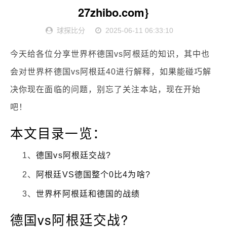
27zhibo.com}
球探比分
2025-06-11 06:33:10
今天给各位分享世界杯德国vs阿根廷的知识，其中也
会对世界杯德国vs阿根廷40进行解释，如果能碰巧解
决你现在面临的问题，别忘了关注本站，现在开始
吧！
本文目录一览：
1、
德国vs阿根廷交战?
2、
阿根廷VS德国整个0比4为啥?
3、
世界杯阿根廷和德国的战绩
德国vs阿根廷交战?