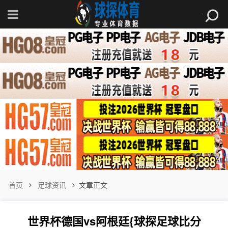
首页
足球资讯
文章正文
世界杯德国vs阿根廷{球探足球比分