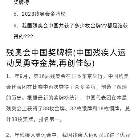
奖牌榜
5、
2023残奥会金牌榜
6、
我国残奥会中国共获了多少枚金牌??都是谁获
得的???
残奥会中国奖牌榜(中国残疾人运
动员勇夺金牌,再创佳绩)
1、年9月，第16届残奥会在日本东京举行，中国残奥
会代表团在比赛中再次夺得了众多金牌，创造了辉煌
的历史。根据最新的奖牌榜统计，中国代表团在本届
残奥会上获得了38枚金牌、32枚银牌和18枚铜牌，总
计88枚奖牌，排名第一。
2、年残疾人奥运会中，我国残疾人运动员取得了优异