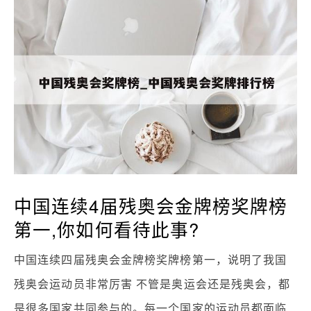
中国连续4届残奥会金牌榜奖牌榜
第一,你如何看待此事?
中国连续四届残奥会金牌榜奖牌榜第一，说明了我国
残奥会运动员非常厉害 不管是奥运会还是残奥会，都
是很多国家共同参与的。每一个国家的运动员都面临