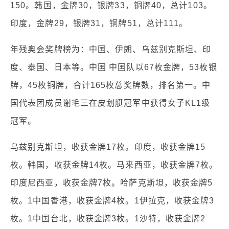
150。韩国，金牌30，银牌33，铜牌40，总计103。
印度，金牌29，银牌31，铜牌51，总计111。
年残奥会奖牌榜为：中国、伊朗、乌兹别克斯坦、印
度、泰国、日本等。中国 中国队以67枚金牌，53枚银
牌，45枚铜牌，合计165枚总奖牌数，排名第一。中
国代表团成员谢毛三在皮划艇冠军中获得女子KL1级
冠军。
乌兹别克斯坦，收获金牌17枚。印度，收获金牌15
枚。韩国，收获金牌14枚。马来西亚，收获金牌7枚。
印度尼西亚，收获金牌7枚。哈萨克斯坦，收获金牌5
枚。1中国香港，收获金牌4枚。1伊拉克，收获金牌3
枚。1中国台北，收获金牌3枚。1沙特，收获金牌2