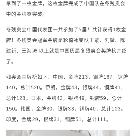
拿到了一枚金牌，这枚金牌完成了中国队在冬残奥会
中的金牌零突破。
冬残奥会中国代表团一共参加了5届！共计获得1枚金
牌！冬残奥会冠军金牌是轮椅冰壶队王蒙、刘微、陈
建新、王海涛 以上就是中国历届冬残奥会奖牌榜介绍
了。
残奥会金牌榜如下：中国，金牌213，银牌167，铜牌
140，总计520。伊朗，金牌43，银牌44，铜牌41，
总计128。日本，金牌42，银牌49，铜牌59，总计
150。韩国，金牌30，银牌33，铜牌40，总计103。
印度，金牌29，银牌31，铜牌51，总计111。