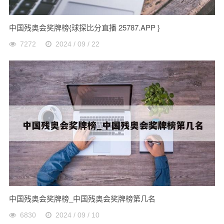
中国残奥会奖牌榜{球探比分直播 25787.APP }
7272
2024 / 09 / 22
中国残奥会奖牌榜_中国残奥会奖牌榜第几名
6830
2024 / 09 / 10