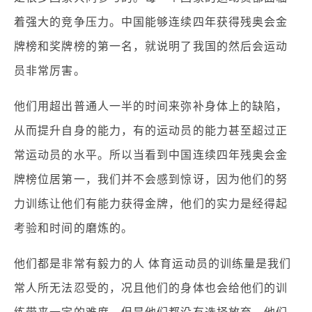
着强大的竞争压力。中国能够连续四年获得残奥会金
牌榜和奖牌榜的第一名，就说明了我国的然后会运动
员非常厉害。
他们用超出普通人一半的时间来弥补身体上的缺陷，
从而提升自身的能力，有的运动员的能力甚至超过正
常运动员的水平。所以当看到中国连续四年残奥会金
牌榜位居第一，我们并不会感到惊讶，因为他们的努
力训练让他们有能力获得金牌，他们的实力是经得起
考验和时间的磨炼的。
他们都是非常有毅力的人 体育运动员的训练量是我们
常人所无法忍受的，况且他们的身体也会给他们的训