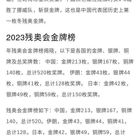
胜了挪威队，斩获金牌，这也是中国代表团历史上第
一枚冬残奥金牌。
2023残奥会金牌榜
年残奥会金牌榜揭晓，以下是各国的金牌、银牌、铜
牌及总奖牌数： 中国：金牌213枚，银牌167枚，铜牌
140枚，总计520枚奖牌。 伊朗：金牌43枚，银牌44
枚，铜牌41枚，总计128枚奖牌。 日本：金牌42枚，
银牌49枚，铜牌59枚，总计150枚奖牌。
残奥会金牌榜如下：中国，金牌213，银牌167，铜牌
140，总计520。伊朗，金牌43，银牌44，铜牌41，
总计128。日本，金牌42，银牌49，铜牌59，总计