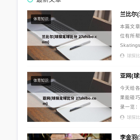
兰比尔{球
体育知识
本篇文
位有所帮
Skati
球探
亚网{球探
体育知识
今天给各
果能碰
录一览：
球探
李金羽{球