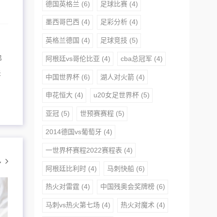
德国英格兰
(6)
足球比赛
(4)
墨西哥巴西
(4)
足彩分析
(4)
英格兰德国
(4)
足球竞技
(5)
弗
阿根廷vs哥伦比亚
(4)
cba总冠军
(4)
关
中国世界杯
(6)
湖人对火箭
(4)
申花恒大
(4)
u20女足世界杯
(5)
亚冠
(5)
世预赛赛程
(5)
2014德国vs葡萄牙
(4)
一世界杯赛程2022赛程表
(4)
多
阿根廷比利时
(4)
马刺快船
(6)
热火对雷霆
(4)
中国残奥会奖牌榜
(6)
马刺vs热火第七场
(4)
热火对魔术
(4)