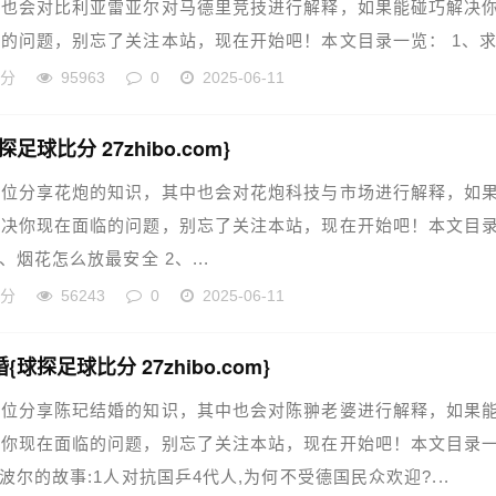
中也会对比利亚雷亚尔对马德里竞技进行解释，如果能碰巧解决
的问题，别忘了关注本站，现在开始吧！本文目录一览： 1、
比分
95963
0
2025-06-11
足球比分 27zhibo.com}
各位分享花炮的知识，其中也会对花炮科技与市场进行解释，如
解决你现在面临的问题，别忘了关注本站，现在开始吧！本文目
、烟花怎么放最安全 2、...
比分
56243
0
2025-06-11
{球探足球比分 27zhibo.com}
各位分享陈玘结婚的知识，其中也会对陈翀老婆进行解释，如果
决你现在面临的问题，别忘了关注本站，现在开始吧！本文目录
、波尔的故事:1人对抗国乒4代人,为何不受德国民众欢迎?...