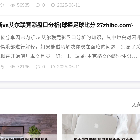
比分
56935
0
2025-06-11
vs艾尔联竞彩盘口分析{球探足球比分 27zhibo.com}
位分享因弗内斯vs艾尔联竞彩盘口分析的知识，其中也会对因
球俱乐部进行解释，如果能碰巧解决你现在面临的问题，别忘了
现在开始吧！本文目录一览： 1、瑞恩·麦克格文的职业生涯...
体育
72136
0
2025-06-11
更