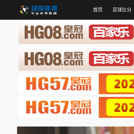
首页
足球比分