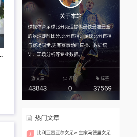
关于本站
球探体育足球比分频道提供最快最准最全
的足球即时比分,比分直播、足球比分直播
与赛场同步,更有赛事动画直播、数据统
播_足彩足球比赛直播
计、现场分析等专业数据。
解
文章
评论
标签
，
43843
0
37569
热门文章
比利亚雷亚尔女足vs皇家马德里女足
1