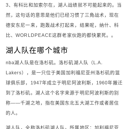
3、有科比和加索尔在，湖人战绩就不可能起来的。当
然，这句话的意思是他们已经习惯了三角战术，现在
德安东尼一来，跑轰战术打起来，结果呢，纳什、科
比、WORLDPEACE这群老家伙跑的都快累死。。
湖人队在哪个城市
nba湖人队是在洛杉矶。洛杉矶湖人队（L.A.
Lakers），是一只位于美国加利福尼亚州洛杉矶的篮
球俱乐部，1947年成立于明尼阿波利斯，1960年搬迁
到了洛杉矶。湖人这个名字来源于明尼阿波利斯的别
称——千湖之地，指在美国东北五大湖工作或者居住
的人。
湖人队，全称洛杉矶湖人队。所属地区：加利福尼亚