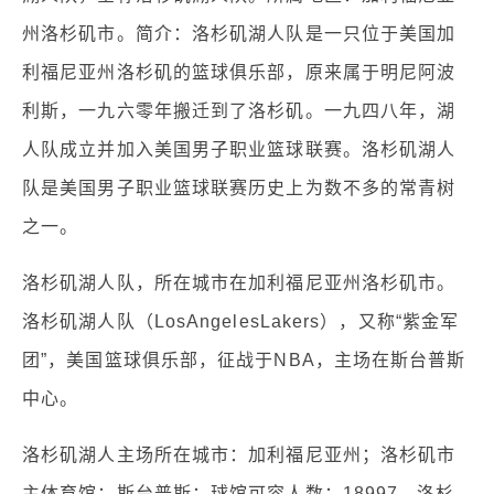
州洛杉矶市。简介：洛杉矶湖人队是一只位于美国加
利福尼亚州洛杉矶的篮球俱乐部，原来属于明尼阿波
利斯，一九六零年搬迁到了洛杉矶。一九四八年，湖
人队成立并加入美国男子职业篮球联赛。洛杉矶湖人
队是美国男子职业篮球联赛历史上为数不多的常青树
之一。
洛杉矶湖人队，所在城市在加利福尼亚州洛杉矶市。
洛杉矶湖人队（LosAngelesLakers），又称“紫金军
团”，美国篮球俱乐部，征战于NBA，主场在斯台普斯
中心。
洛杉矶湖人主场所在城市：加利福尼亚州；洛杉矶市
主体育馆：斯台普斯；球馆可容人数：18997。洛杉