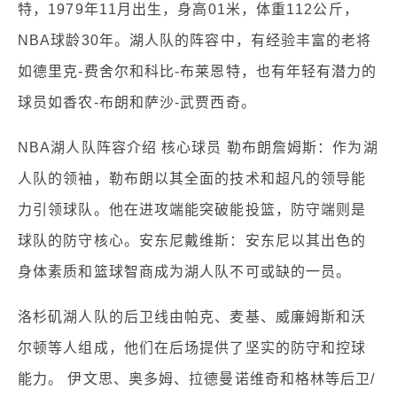
特，1979年11月出生，身高01米，体重112公斤，
NBA球龄30年。湖人队的阵容中，有经验丰富的老将
如德里克-费舍尔和科比-布莱恩特，也有年轻有潜力的
球员如香农-布朗和萨沙-武贾西奇。
NBA湖人队阵容介绍 核心球员 勒布朗詹姆斯：作为湖
人队的领袖，勒布朗以其全面的技术和超凡的领导能
力引领球队。他在进攻端能突破能投篮，防守端则是
球队的防守核心。安东尼戴维斯：安东尼以其出色的
身体素质和篮球智商成为湖人队不可或缺的一员。
洛杉矶湖人队的后卫线由帕克、麦基、威廉姆斯和沃
尔顿等人组成，他们在后场提供了坚实的防守和控球
能力。 伊文思、奥多姆、拉德曼诺维奇和格林等后卫/